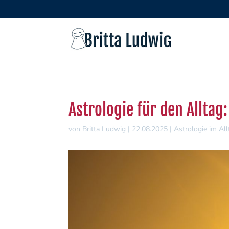
Astrologie für den Allta
von
Britta Ludwig
|
22.08.2025
|
Astrologie im All