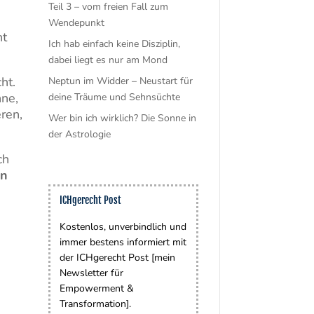
Teil 3 – vom freien Fall zum
Wendepunkt
ht
Ich hab einfach keine Disziplin,
dabei liegt es nur am Mond
ht.
Neptun im Widder – Neustart für
nne,
deine Träume und Sehnsüchte
eren,
Wer bin ich wirklich? Die Sonne in
der Astrologie
ch
an
ICHgerecht Post
Kostenlos, unverbindlich und
immer bestens informiert mit
der ICHgerecht Post [mein
Newsletter für
0
Empowerment &
Transformation].