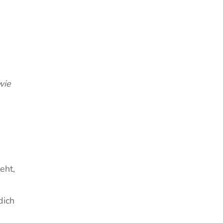
wie
eht,
dich