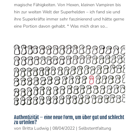
magische Fähigkeiten. Von Hexen, kleinen Vampiren bis
hin zur weiten Welt der Superhelden – ich fand sie und
ihre Superkräfte immer sehr faszinierend und hätte gerne
eine Portion davon gehabt. * Was mich dran so...
Authentizität – eine neue Form, um über gut und schlecht
zu urteilen?
von
Britta Ludwig
|
08/04/2022
|
Selbstentfaltung